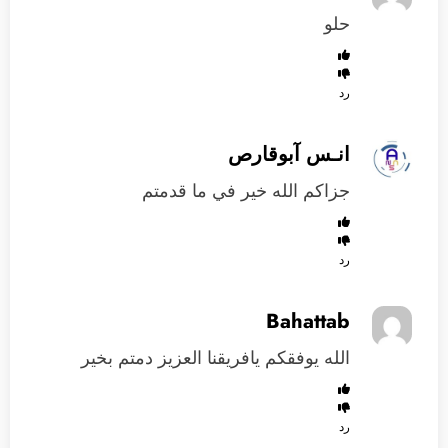
حلو
رد
انـس آبوقارص
جزاكم الله خير في ما قدمتم
رد
Bahattab
الله يوفقكم يافريقنا العزيز دمتم بخير
رد