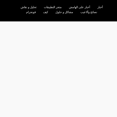
أخبار
أخبار على الهامش
متجر التطبيقات
تحليل و نقاش
نصائح وألاعيب
مشاكل و حلول
كيف
فونجرام