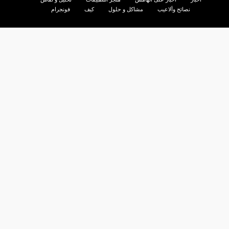
نصائح وألاعيب
مشاكل و حلول
كيف
فونجرام