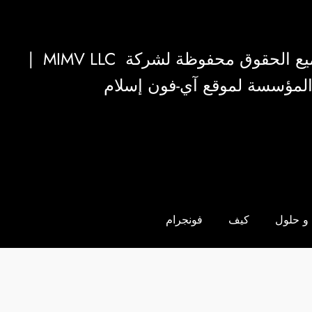
|
MIMV LLC
والمؤسسة لموقع آي-فون إسلام
و حلول
كيف
فونجرام