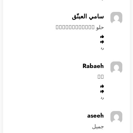
سامي العبنّق
حلو 👍🏻👍🏻👍🏻👌🏻👌🏻👌🏻
رد
Rabaeh
👍🏻
رد
aseeh
جميل