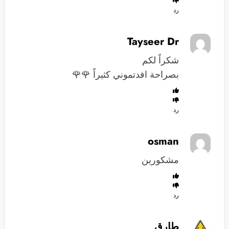
رد
Tayseer Dr
شكراً لكم
بصراحة افدتموني كثيراً 🌹🌹
رد
osman
مشكورين
رد
طارق