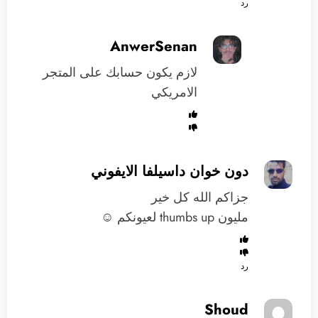
رد
AnwerSenan
لازم يكون حسابك على المتجر
الامريكي
دون خوان داسيلفا الايفوني
جزاكم الله كل خير
مليون thumbs up لعيونكم ☺️
رد
Shoud