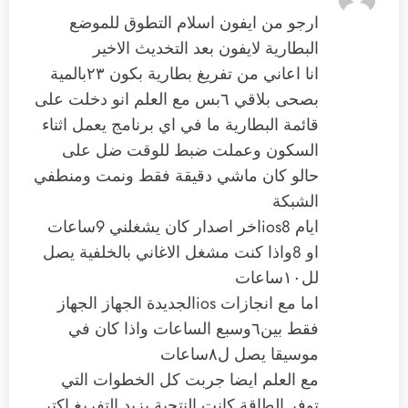
ارجو من ايفون اسلام التطوق للموضع
البطارية لايفون بعد التخديث الاخير
انا اعاني من تفريغ بطارية بكون ٢٣بالمية
بصحى بلاقي ٦بس مع العلم انو دخلت على
قائمة البطارية ما في اي برنامج يعمل اثناء
السكون وعملت ضبط للوقت ضل على
حالو كان ماشي دقيقة فقط ونمت ومنطفي
الشبكة
ايام ios8اخر اصدار كان يشغلني 9ساعات
او 8واذا كنت مشغل الاغاني بالخلفية يصل
لل١٠ساعات
اما مع انجازات iosالجديدة الجهاز الجهاز
فقط بين٦وسبع الساعات واذا كان في
موسيقا يصل ل٨ساعات
مع العلم ايضا جربت كل الخطوات التي
توفر الطاقة كانت النتجية يزيد التفريغ اكتر