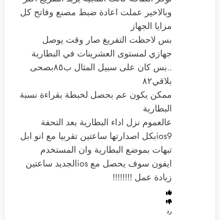
وبالاخير عملت اعادة ضبط مصنع وفاتح كل
مزايا الجهاز
بس لاحظت التفريغ صار وقت يوصل
جهازي لمستوى العشرينات في البطارية
..بس كان على سبيل المثال ب٨٥بصحى
بلاقي٨٢
ممكن يكون عم بحصل لخبطة بقراءة نسبة
البطارية
عالعموم نزل اداء البطارية بعد التحفة
ios9بكل اصدارتها ساعتين تقربيا مع انو ابل
تبهات بموضع البطارية وان المستخدم
ايفون سوف يحصل مع iosالجديد ساعتين
زيادة عمل !!!!!!!!
رد