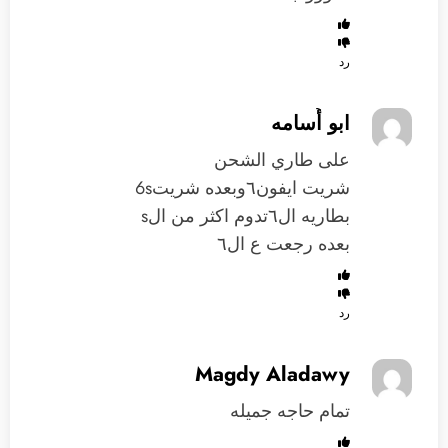
رد
ابو أُسامه
على طاري الشحن
شريت ايفون٦وبعده شريت6s
بطاريه ال٦تدوم اكثر من الs
بعده رجعت ع ال٦
رد
Magdy Aladawy
تمام حاجه جميله