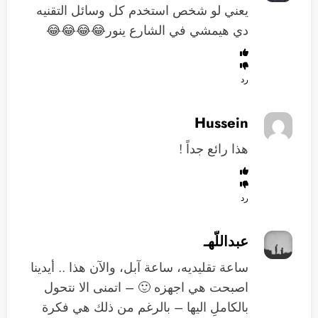
يعني لو شخص استخدم كل وسائل التقنيه
دي هيمشي في الشارع ينور😂😂😂😂
رد
Hussein
هذا رائع جداً !
رد
عبداللّهـ
ساعة تقليديه، ساعة آبل، والآن هذا .. أيدينا
اصبحت هي اجهزه 🙂 – اتمنى الا نتحول
بالكاملِ اليها – بالرغم من ذلك هي فكرة