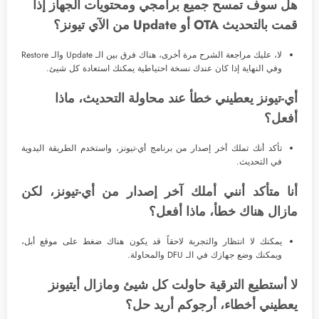
هل سوف تمسح جميع برامجي ومحتويات الجهاز إذا
قمت بالتحديث OTA أو Update من الآي تيونز؟
لا، عليك مراجعة الشرح مرة أخرى، هناك فرق بين الـ Update والـ Restore
وفي النهاية إذا كان عندك نسخة احتياطية يمكنك استعادة كل شيئ.
أي-تيونز يعطيني خطأ عند محاولة التحديث، ماذا
أفعل؟
تأكد أنك تملك أخر إصدار من برنامج أي-تيونز، واستخدم الطريقة اليدوية
في التحديث.
أنا متأكد أنني أملك آخر إصدار من أي-تيونز، لكن
مازال هناك خطأ، ماذا أفعل؟
يمكنك لا انتظار والتجربة لاحقاً قد يكون هناك ضغط على موقع أبل،
ويمكنك وضع جهازك في الـ DFU والمحاولة.
لا أستطيع الترقية حاولت كل شيئ ومازال أيتيونز
يعطيني أخطاء، أرجوكم أريد حل؟