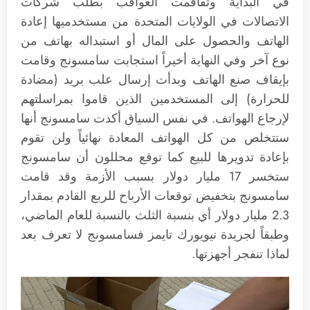
في البداية وتفاقمت العواقب بطلب شركات
الاتصالات في الولايات المتحدة من مستخدميها إعادة
الهاتف والحصول على المال أو استبداله بهاتف من
نوع آخر وفي النهاية أخيراً استجابت سامسونج وقامت
بإيقاف صنع الهاتف وبدأت إرسال علب بريد (مضادة
للحرارة) إلى المستخدمين الذين قاموا بمراسلتهم
لإرجاع الهواتف. في نفس السياق أكدت سامسونج أنها
ستتخلص من كل الهواتف المعادة نهائياً ولن تقوم
بإعادة تدويرها للبيع كما توقع محللون أن سامسونج
ستخسر 17 مليار دولار بسبب الأزمة وقد قامت
سامسونج بتخفيض توقعات الأرباح للربع القادم بمقدار
2.3 مليار دولار أي بنسبة الثلث بالنسبة للعام الماضي،
وطبقاً لجريدة نيويورك تايمز فسامسونج لا تعرف بعد
لماذا تنفجر أجهزتها.