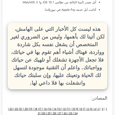
آبل تصدر البيتا الثالثة من نظامي iOS 10.1 وWatchOS 3.1.
أتاحت آبل خدمة Apple Pay في نيوزيلاندا.
هذه ليست كل الأخبار التي على الهامش،
لكن أتينا لك بأهمها، وليس من الضروري لغير
المتخصص أن يشغل نفسه بكل شاردة
وواردة، فهناك أشياء أهم تقوم بها في حياتك،
فلا تجعل الأجهزة تشغلك أو تلهيك عن حياتك
وواجباتك. واعلم أن التقنية موجودة لتسهل
لك الحياة وتعينك عليها، وإن سلبتك حياتك
وانشغلت بها فلا داعي لها.
المصادر:
|
23
|
22
|
21
|
20
|
19
|
18
|
17
|
16
|
15
|
14
|
13
|
12
|
11
|
10
|
9
|
8
|
7
|
6
|
5
|
4
3 |
|
2
|
1
31
|
30
|
29
|
28
|
27
|
26
|
25
|
24