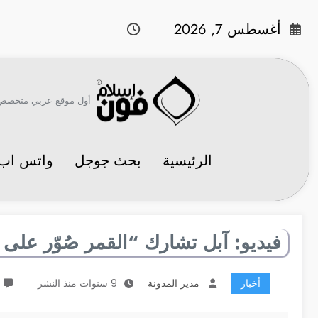
لتجاوز
لى
أغسطس 7, 2026
لمحتوى
أول موقع عربي متخصص في 
الرئيسية
بحث جوجل
واتس اب
فيديو: آبل تشارك “القمر صُوّر على 
أخبار
مدير المدونة
9 سنوات منذ النشر