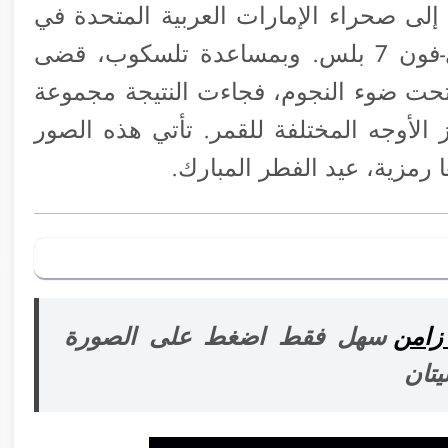
لى صحراء الإمارات العربية المتحدة في
رحلة لتصوير القمر على آي-فون 7 و آي-فون 7 بلس. وبمساعدة تلسكوب، قضى
 كامل تحت ضوء النجوم، فجاءت النتيجة مجموعة
 الأوجه المختلفة للقمر. تأتي هذه الصور
 رمزية، عيد الفطر المبارك.
زامن
سهل فقط اضغط على الصورة
يتان