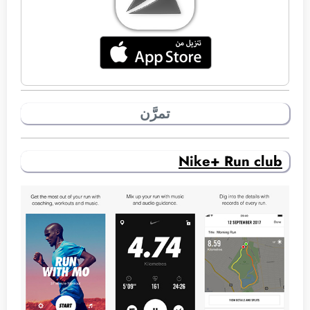
تمرَّن
Nike+ Run club