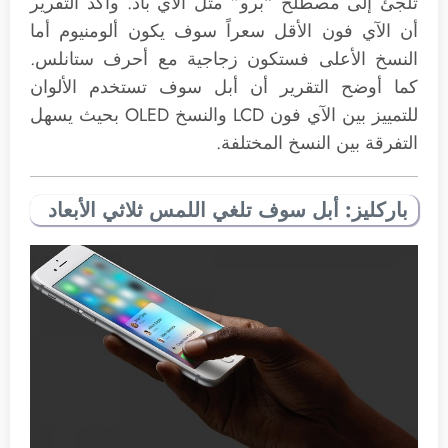
تلجئ إلى مصطلح “برو” مثل الآي باد. وأكد التقرير
أن الآي فون الأقل سعراً سوف يكون ألومنيوم أما
النسخ الأعلى فستكون زجاجية مع أحرف ستانلس.
كما أوضح التقرير أن أبل سوف تستخدم الألوان
للتمييز بين الآي فون LCD والنسخ OLED بحيث يسهل
التفرقة بين النسخ المختلفة.
باركليز: أبل سوف تلغي اللمس ثلاثي الأبعاد