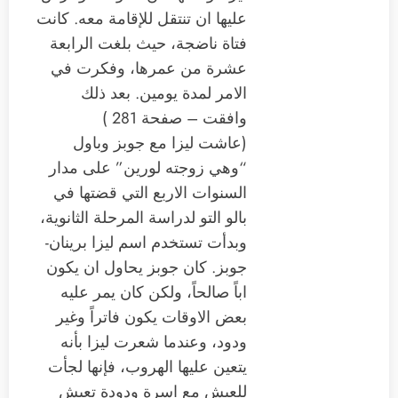
عليها ان تنتقل للإقامة معه. كانت
فتاة ناضجة، حيث بلغت الرابعة
عشرة من عمرها، وفكرت في
الامر لمدة يومين. بعد ذلك
وافقت – صفحة 281 )
(عاشت ليزا مع جوبز وباول
“وهي زوجته لورين” على مدار
السنوات الاربع التي قضتها في
بالو التو لدراسة المرحلة الثانوية،
وبدأت تستخدم اسم ليزا برينان-
جوبز. كان جوبز يحاول ان يكون
اباً صالحاً، ولكن كان يمر عليه
بعض الاوقات يكون فاتراً وغير
ودود، وعندما شعرت ليزا بأنه
يتعين عليها الهروب، فإنها لجأت
للعيش مع اسرة ودودة تعيش