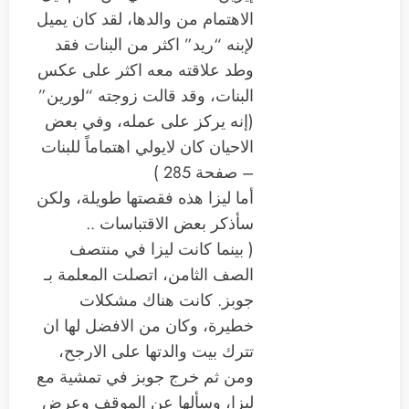
الاهتمام من والدها، لقد كان يميل
لإبنه “ريد” اكثر من البنات فقد
وطد علاقته معه اكثر على عكس
البنات، وقد قالت زوجته “لورين”
(إنه يركز على عمله، وفي بعض
الاحيان كان لايولي اهتماماً للبنات
– صفحة 285 )
أما ليزا هذه فقصتها طويلة، ولكن
سأذكر بعض الاقتباسات ..
( بينما كانت ليزا في منتصف
الصف الثامن، اتصلت المعلمة بـ
جوبز. كانت هناك مشكلات
خطيرة، وكان من الافضل لها ان
تترك بيت والدتها على الارجح،
ومن ثم خرج جوبز في تمشية مع
ليزا، وسألها عن الموقف وعرض