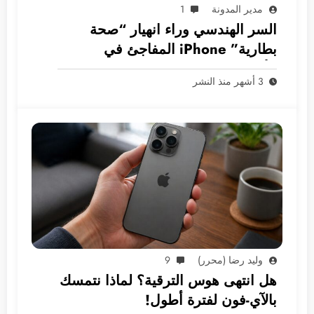
مدير المدونة
1
السر الهندسي وراء انهيار “صحة
بطارية” iPhone المفاجئ في
الأسواق العربية
3 أشهر منذ النشر
وليد رضا (محرر)
9
هل انتهى هوس الترقية؟ لماذا نتمسك
بالآي-فون لفترة أطول!