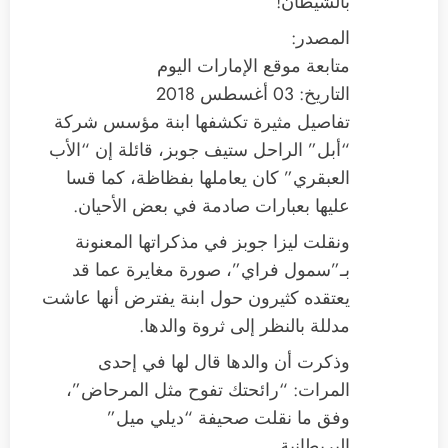
بالشيطان!
المصدر:
متابعة موقع الإمارات اليوم
التاريخ: 03 أغسطس 2018
تفاصيل مثيرة تكشفها ابنة مؤسس شركة
“أبل” الراحل ستيف جوبز، قائلة إن “الأب
العبقري” كان يعاملها بفظاظة، كما قسا
عليها بعبارات صادمة في بعض الأحيان.
ونقلت ليزا جوبز في مذكراتها المعنونة
بـ”سمول فراي”، صورة مغايرة عما قد
يعتقده كثيرون حول ابنة يفترض أنها عاشت
مدللة بالنظر إلى ثروة والدها.
وذكرت أن والدها قال لها في إحدى
المرات: “رائحتك تفوح مثل المرحاض”،
وفق ما نقلت صحيفة “ديلي ميل”
البريطانية.