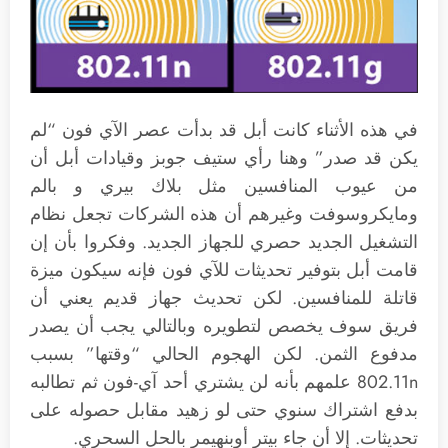
في هذه الأثناء كانت أبل قد بدأت عصر الآي فون “لم
يكن قد صدر” وهنا رأي ستيف جوبز وقيادات أبل أن
من عيوب المنافسين مثل بلاك بيري و بالم
ومايكروسوفت وغيرهم أن هذه الشركات تجعل نظام
التشغيل الجديد حصري للجهاز الجديد. وفكروا بأن إن
قامت أبل بتوفير تحديثات للآي فون فإنه سيكون ميزة
قاتلة للمنافسين. لكن تحديث جهاز قديم يعني أن
فريق سوف يخصص لتطويره وبالتالي يجب أن يصدر
مدفوع الثمن. لكن الهجوم الحالي “وقتها” بسبب
802.11n علمهم بأنه لن يشتري أحد آي-فون ثم تطالبه
بدفع اشتراك سنوي حتى لو زهيد مقابل حصوله على
تحديثات. إلا أن جاء بيتر أوبنهيمر بالحل السحري.