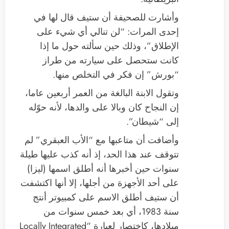
وأشارت للصحيفة أن ستيف قال لها في
إحدى المرات: “لن تنالي أي شيء على
الإطلاق”، وذلك حين سألته حول ما إذا
كانت ستحصل على سيارته من طراز
“بورش” إن فكر في التخلص منها.
وتقول الابنة البالغة من العمر أربعين عاما،
إن النجاح كان وبالا على والدها، لأنه حوّله
إلى “شيطان”.
وأضافت أن متاعبها مع “الأب العبقري” لم
تتوقف عند هذا الحد، إذ أنه كذب عليها طيلة
سنوات حين أخبرها أنه أطلق اسمها (ليزا)
على أحد الأجهزة من أجلها، إلا أنها اكتشفت
أن ستيف أطلق الاسم على كمبيوتر أنتج
سنة 1983، أي بعد خمس سنوات من
ميلادها، كاختصار لعبارة “Locally Integrated