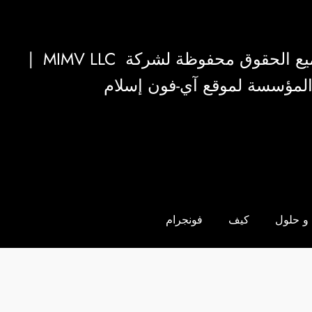
|
MIMV LLC
والمؤسسة لموقع آي-فون إسلام
و حلول
كيف
فونجرام