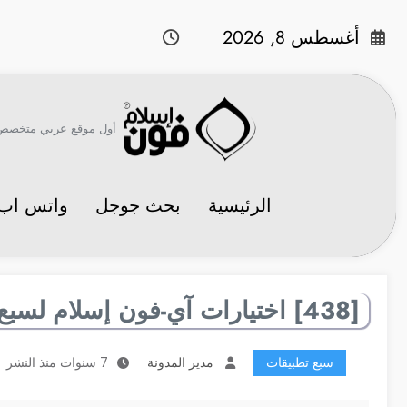
لتجاوز
لى
أغسطس 8, 2026
لمحتوى
أول موقع عربي متخصص في 
الرئيسية
بحث جوجل
واتس اب
[438] اختيارات آي-فون إسلام لسبع تطبيقات مفيدة
سبع تطبيقات
مدير المدونة
7 سنوات منذ النشر