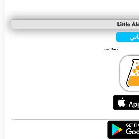
Little A
ني
Jakub Koziol