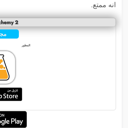
انه ممتع.
lchemy 2
مجا
المطور