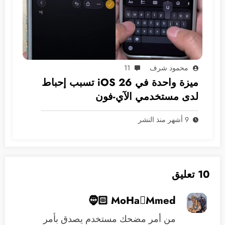
محمود شرف
11
ميزة واحدة في iOS 26 تسبب إحباط
لدى مستخدمي الآي-فون
9 أشهر منذ النشر
10 تعليق
MoHaMmed 🧔🏻
من أمر مضحك مستخدم يصدق بأمر