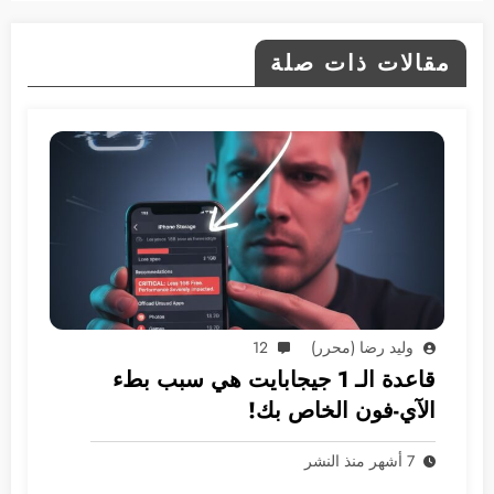
مقالات ذات صلة
وليد رضا (محرر)
12
قاعدة الـ 1 جيجابايت هي سبب بطء
الآي-فون الخاص بك!
7 أشهر منذ النشر