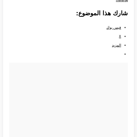
theverge
شارك هذا الموضوع:
فيس بوك
X
المزيد