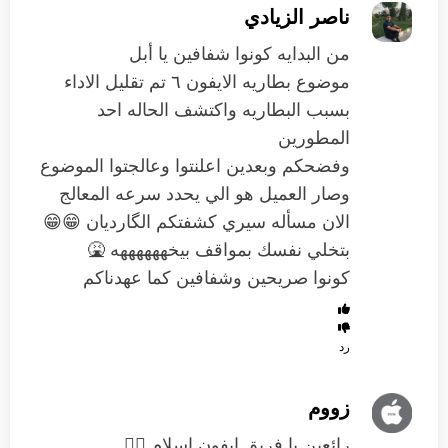
ناصر الزيادي
من البدايه كونوا شفافين يا أبل
موضوع بطاريه الايفون ٦ تم تقليل الاداء
بسبب البطاريه واكتشف الحاله احد
المطورين
وفضحكم وبعدين اعلنتوا وعالجتوا الموضوع
وصار العميل هو الي يحدد سرعه المعالج
الان مسأله سيري كشفتكم الگارديان 😁😁
بتخلي نفسك بمواقف بيخههههههه 🤮
كونوا صريحين وشفافين كما عهدناكم
رد
زووم
رائعين يا فريق ايفون اسلام 👍🏻