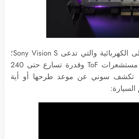
◉ كشف سوني عن نموذج لسيارتها الأولى الكهربائية والتي تدعى Sony Vision S؛
السيارة تضم 33 مستشعر مختلف منهم مستشعرات ToF وقدرة تسارع حتى 240
100 في 4.8 ثانية. ولم تكشف سوني عن موعد طرحها أو أية
السيارة: