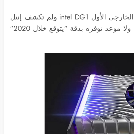
◉ كشفت شركة إنتل عن كارت الشاشة الخارجي الأول intel DG1 ولم تكشف إنتل
عن أي تفاصيل تقنية بشأن كارت الشاشة ولا موعد توفره بدقة “يتوقع خلال 2020”