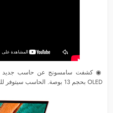
OLED بحجم 13 بوصة. الحاسب سيتوفر للبيع خلال الأشهر القادمة بسعر بيع 999$.