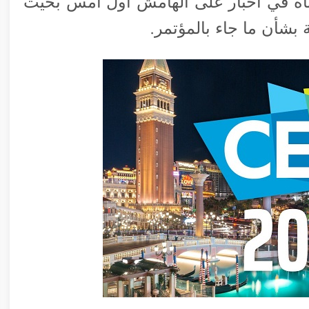
C بما فيها ما ذكرناه في أخبار على الهامش أول أمس بحيث
بشأن ما جاء بالمؤتمر.