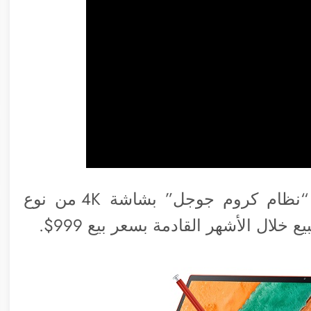
◉ كشفت سامسونج عن حاسب جديد “نظام كروم جوجل” بشاشة 4K من نوع