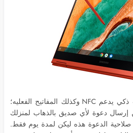
◉ كشفت شركة Netatmo عن قفل باب ذكي يدعم NFC وكذلك المفاتيح الفعليه؛
NF يمكنك أولاً من إرسال دعوة لأي صديق بالذهاب لمنزلك
تفه NFC وتختار أنت صلاحية الدعوة هذه ليكن لمدة يوم فقط.