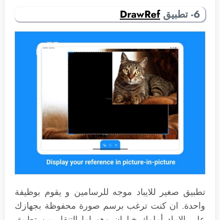
6- تطبيق
DrawRef
تطبيق صغير للايباد موجه للرسامين و يقوم بوظيفة
واحدة. ان كنت ترغب برسم صورة محفوظة بجهازك
على الايباد أمامك خياران وهو إما التنقل بين تطبيق