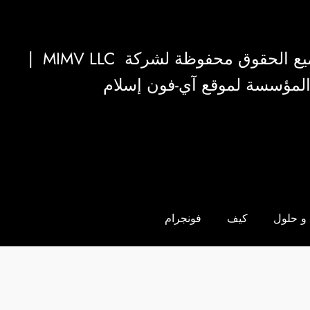
|
MIMV LLC
والمؤسسة لموقع آي-فون إسلام
و حلول
كيف
فونجرام