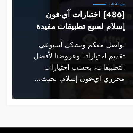
سبع تطبيقات
[486] اختيارات آي-فون
إسلام لسبع تطبيقات مفيدة
نواصل معكم وبشكل أسبوعي
تقديم اختياراتنا وعروضنا لأفضل
التطبيقات، بحسب اختيارات
محرري آي-فون إسلام. بحيث…