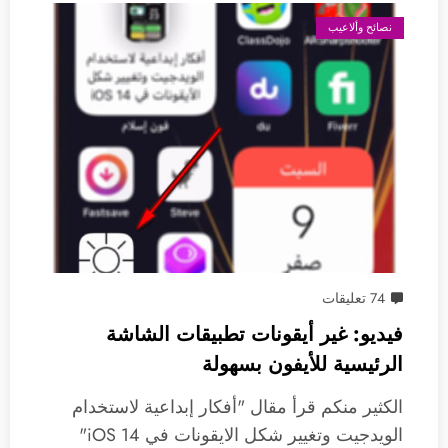
نصائح وألاعيب
74 تعليقات
فيديو: غير أيقونات تطبيقات الشاشة
الرئيسية للأيفون بسهولة
الكثير منكم قرأ مقال "أفكار إبداعية لاستخدام
الويدجيت وتغيير شكل الايقونات في iOS 14"