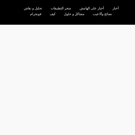
أخبار
أخبار على الهامش
متجر التطبيقات
تحليل و نقاش
نصائح وألاعيب
مشاكل و حلول
كيف
فونجرام