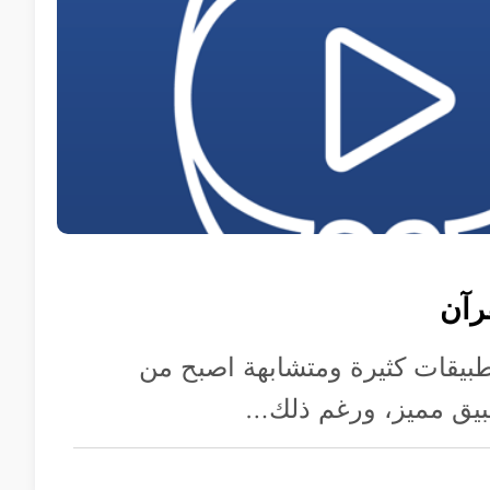
رآن
بيقات كثيرة ومتشابهة اصبح من
يق مميز، ورغم ذلك…