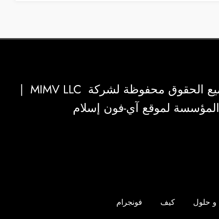
|
MIMV LLC
والمؤسسة لموقع آي-فون إسلام
و حلول
كيف
فونجرام