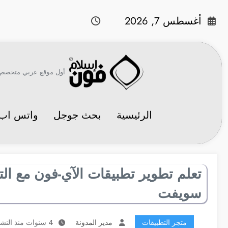
لتجاوز
لى
أغسطس 7, 2026
لمحتوى
أول موقع عربي متخصص في 
الرئيسية
بحث جوجل
واتس اب
تعلم تطوير تطبيقات الآي-فون مع التط
سويفت
متجر التطبيقات
مدير المدونة
4 سنوات منذ النشر