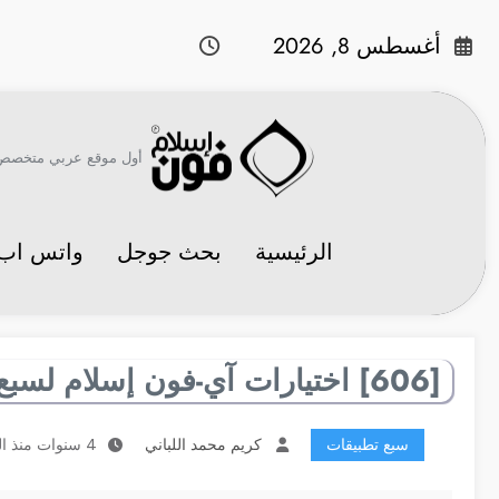
لتجاوز
لى
أغسطس 8, 2026
لمحتوى
أول موقع عربي متخصص في 
الرئيسية
بحث جوجل
واتس اب
[606] اختيارات آي-فون إسلام لسبع تطبيقات مفيدة
سبع تطبيقات
كريم محمد اللباني
4 سنوات منذ النشر