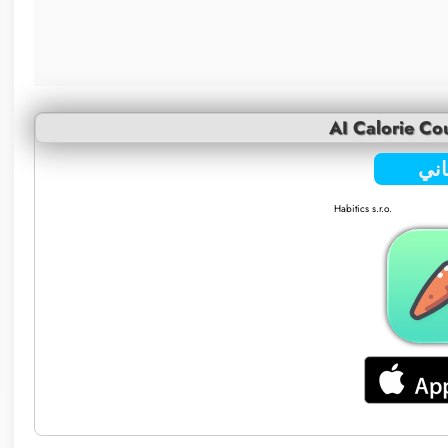
AI Calorie Cou
ني
Habitics s.r.o.