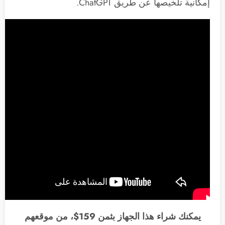
إمكانية تلخيصها عن طريق ChatGPT.
يمكنك شراء هذا الجهاز بثمن 159$، من موقعهم