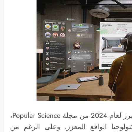
استحقت نظارة آبل فيجن لقب الابتكار الأبرز لعام 2024 من مجلة Popular Science،
ولوجيا الواقع المعزز. وعلى الرغم من