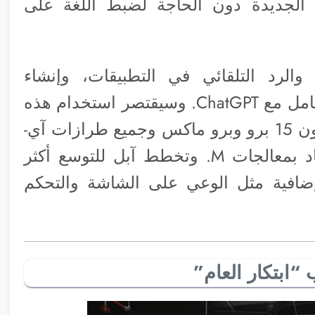
 الجديدة دون الحاجة لضبط اللغة على
الرد التلقائي في التطبيقات، وإنشاء
الإيموجي المخصصة، وتعديل الصور، والتكامل مع ChatGPT. وسيقتصر استخدام هذه
التقنيات على الأجهزة المتوافقة مثل آي-فون 15 برو وبرو ماكس وجميع طرازات آي-
فون 16، بالإضافة إلى أجهزة ماك وآي-باد بمعالجات M. وتخطط آبل للتوسع أكثر
وميزات إضافية مثل الوعي على الشاشة والتحكم
“ابتكار العام”