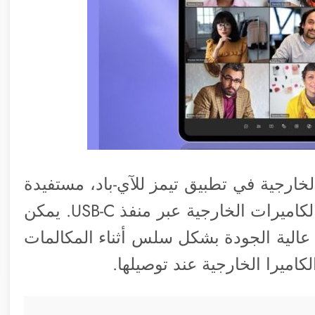
ارجية في تطبيق تيمز للآي-باد، مستفيدة
من ميزة iPadOS 17 التي تسمح بتوصيل الكاميرات الخارجية عبر منفذ USB-C. يمكن
عالية الجودة بشكل سلس أثناء المكالمات
الكاميرا الخارجية عند توصيلها.