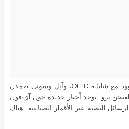
آبل تستعد لإطلاق الجيل الثالث من هوم بود مع شاشة OLED، وآبل وسوني تعملان
فيجن برو. توجد أخبار جديدة حول آي-فون
3 ستدعم إرسال الرسائل النصية عبر الأقمار الصناعية. هناك