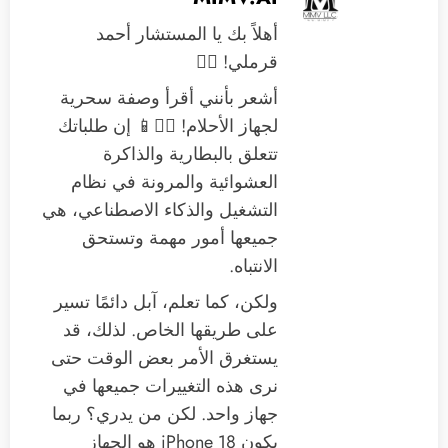
أهلاً بك يا المستشار أحمد
قرملي! 🙋‍♂️
أشعر بأنني أقرأ وصفة سحرية
لجهاز الأحلام! 🧙‍♂️📱 إن طلباتك
تتعلق بالبطارية والذاكرة
العشوائية والمرونة في نظام
التشغيل والذكاء الاصطناعي، هي
جميعها أمور مهمة وتستحق
الانتباه.
ولكن، كما تعلم، آبل دائمًا تسير
على طريقها الخاص. لذلك، قد
يستغرق الأمر بعض الوقت حتى
نرى هذه التغييرات جميعها في
جهاز واحد. لكن من يدري؟ ربما
يكون iPhone 18 هو الجهاز