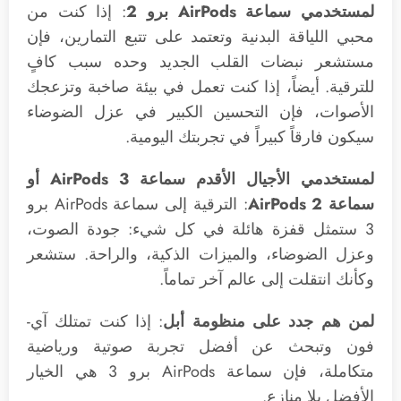
لمستخدمي سماعة AirPods برو 2
: إذا كنت من
محبي اللياقة البدنية وتعتمد على تتبع التمارين، فإن
مستشعر نبضات القلب الجديد وحده سبب كافٍ
للترقية. أيضاً، إذا كنت تعمل في بيئة صاخبة وتزعجك
الأصوات، فإن التحسين الكبير في عزل الضوضاء
سيكون فارقاً كبيراً في تجربتك اليومية.
لمستخدمي الأجيال الأقدم سماعة AirPods 3 أو
سماعة AirPods 2
: الترقية إلى سماعة AirPods برو
3 ستمثل قفزة هائلة في كل شيء: جودة الصوت،
وعزل الضوضاء، والميزات الذكية، والراحة. ستشعر
وكأنك انتقلت إلى عالم آخر تماماً.
لمن هم جدد على منظومة أبل
: إذا كنت تمتلك آي-
فون وتبحث عن أفضل تجربة صوتية ورياضية
متكاملة، فإن سماعة AirPods برو 3 هي الخيار
الأفضل بلا منازع.