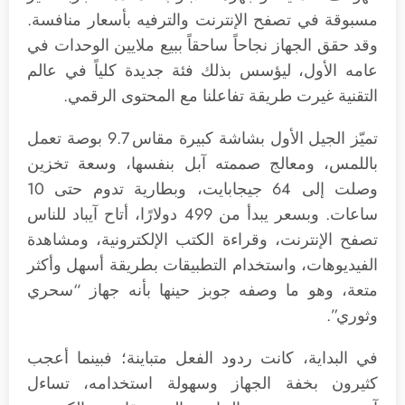
مسبوقة في تصفح الإنترنت والترفيه بأسعار منافسة.
وقد حقق الجهاز نجاحاً ساحقاً ببيع ملايين الوحدات في
عامه الأول، ليؤسس بذلك فئة جديدة كلياً في عالم
التقنية غيرت طريقة تفاعلنا مع المحتوى الرقمي.
تميّز الجيل الأول بشاشة كبيرة مقاس 9.7 بوصة تعمل
باللمس، ومعالج صممته آبل بنفسها، وسعة تخزين
وصلت إلى 64 جيجابايت، وبطارية تدوم حتى 10
ساعات. وبسعر يبدأ من 499 دولارًا، أتاح آيباد للناس
تصفح الإنترنت، وقراءة الكتب الإلكترونية، ومشاهدة
الفيديوهات، واستخدام التطبيقات بطريقة أسهل وأكثر
متعة، وهو ما وصفه جوبز حينها بأنه جهاز “سحري
وثوري”.
في البداية، كانت ردود الفعل متباينة؛ فبينما أعجب
كثيرون بخفة الجهاز وسهولة استخدامه، تساءل