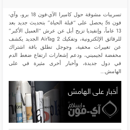
تسريبات مشوقة حول كاميرا الآي-فون 18 برو، وآي-
فون 5s يحصل على “قبلة الحياة” بتحديث جديد بعد
13 عاماً، وإنفيديا تزيح أبل عن عرش “العميل الأكبر”
للرقائق الإلكترونية، وتفكيك AirTag 2 الجديد يكشف
عن تغييرات مخفية، وجوجل تطلق باقة اشتراك
مخفضة لجيميني، ودعم إشعارات ارتفاع ضغط الدم
في دول جديدة، وأخبار أخرى مثيرة في على
الهامش…