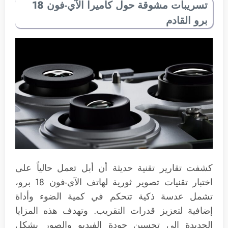
تسريبات مشوقة حول كاميرا الآي-فون 18
برو القادم
كشفت تقارير تقنية حديثة أن أبل تعمل حالياً على
اختبار تقنيات تصوير ثورية لهاتف الآي-فون 18 برو،
تشمل عدسة ذكية تتحكم في كمية الضوء وأداة
إضافية لتعزيز قدرات التقريب. وتهدف هذه المزايا
الجديدة إلى تحسين جودة الفيديو والصور بشكل