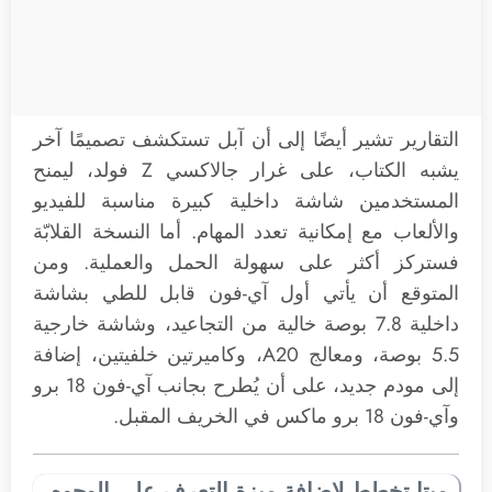
التقارير تشير أيضًا إلى أن آبل تستكشف تصميمًا آخر
يشبه الكتاب، على غرار جالاكسي Z فولد، ليمنح
المستخدمين شاشة داخلية كبيرة مناسبة للفيديو
والألعاب مع إمكانية تعدد المهام. أما النسخة القلابّة
فستركز أكثر على سهولة الحمل والعملية. ومن
المتوقع أن يأتي أول آي-فون قابل للطي بشاشة
داخلية 7.8 بوصة خالية من التجاعيد، وشاشة خارجية
5.5 بوصة، ومعالج A20، وكاميرتين خلفيتين، إضافة
إلى مودم جديد، على أن يُطرح بجانب آي-فون 18 برو
وآي-فون 18 برو ماكس في الخريف المقبل.
ميتا تخطط لإضافة ميزة التعرف على الوجوه