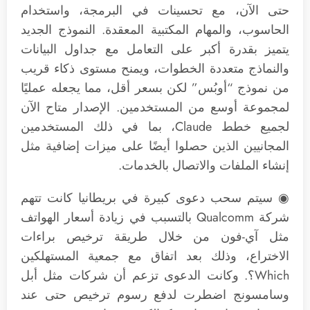
حتى الآن، مع تحسينات في البرمجة، واستخدام
الحاسوب، والمهام المكتبية المعقدة. النموذج الجديد
يتميز بقدرة أكبر على التعامل مع جداول البيانات
والنماذج متعددة الخطوات، ويمنح مستوى ذكاء قريب
من نموذج “أوبُس” لكن بسعر أقل، مما يجعله عمليًا
لمجموعة أوسع من المستخدمين. الإصدار متاح الآن
لجميع خطط Claude، بما في ذلك المستخدمين
المجانيين الذين حصلوا أيضًا على ميزات إضافية مثل
إنشاء الملفات والاتصال بالخدمات.
◉ سيتم سحب دعوى كبيرة في بريطانيا كانت تتهم
شركة Qualcomm بالتسبب في زيادة أسعار الهواتف
مثل آي-فون من خلال طريقة ترخيص براءات
الاختراع، وذلك بعد اتفاق مع جمعية المستهلكين
Which؟. وكانت الدعوى تزعم أن شركات مثل أبل
وسامسونج اضطرت لدفع رسوم ترخيص حتى عند