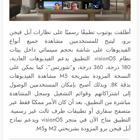
أطلقت يوتيوب تطبيقًا رسميًا على نظارات آبل فيجن
برو، ليتيح للمستخدمين مشاهدة جميع أنواع
الفيديوهات على شاشة بحجم سينمائي داخل بيئات
نظام visionOS. التطبيق يدعم الفيديوهات العادية،
180 درجة، 360 درجة، و”شورتس”، كما يمكن على
النسخة المزودة بشريحة M5 مشاهدة الفيديوهات
بدقة 8K. وبذلك أصبح بإمكان المستخدمين الوصول
إلى اشتراكاتهم وقوائم التشغيل وسجل المشاهدة
مباشرة من التطبيق، بعد أن كان الأمر ممكنًا فقط عبر
متصفح سفاري أو تطبيقات طرف ثالث غير رسمية.
التطبيق متاح الآن في متجر visionOS ويدعم نماذج
آبل فيجن برو المزودة بشريحتي M2 وM5.