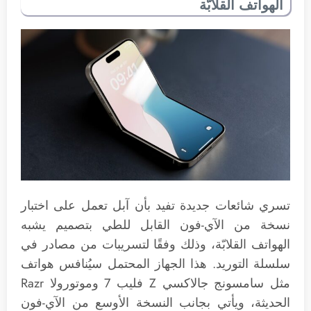
الهواتف القلابّة
تسري شائعات جديدة تفيد بأن آبل تعمل على اختبار
نسخة من الآي-فون القابل للطي بتصميم يشبه
الهواتف القلابّة، وذلك وفقًا لتسريبات من مصادر في
سلسلة التوريد. هذا الجهاز المحتمل سيُنافس هواتف
مثل سامسونج جالاكسي Z فليب 7 وموتورولا Razr
الحديثة، ويأتي بجانب النسخة الأوسع من الآي-فون