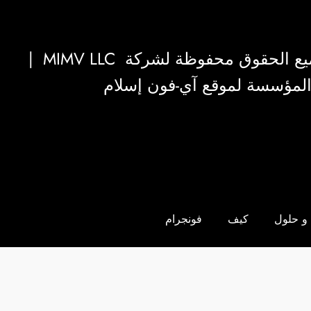
|
MIMV LLC
والمؤسسة لموقع آي-فون إسلام
و حلول
كيف
فونجرام