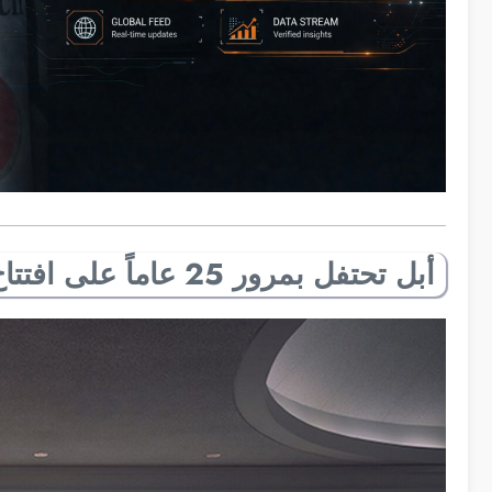
أبل تحتفل بمرور 25 عاماً على افتتاح أول متاجرها