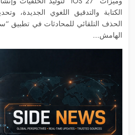
وميزات “iOS 27” لتوليد الخلف
الحذف التلقائي للمحادثات في تطبيق “سي
الهامش…