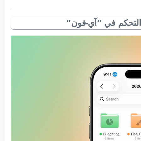
لتحكم في “آي-فون”