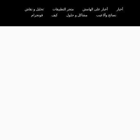
أخبار
أخبار على الهامش
متجر التطبيقات
تحليل و نقاش
نصائح وألاعيب
مشاكل و حلول
كيف
فونجرام