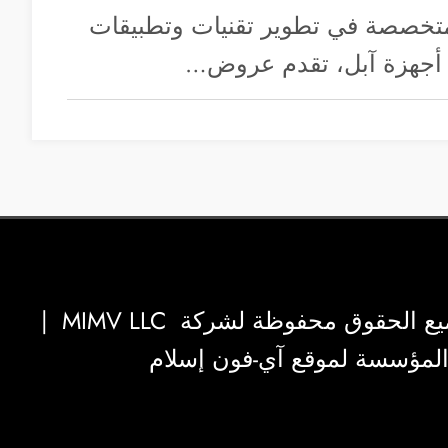
 iMyFone المتخصصة في تطوير تقنيات وتطبيقات
ي أجهزة آبل، تقدم عروض…
|
MIMV LLC
والمؤسسة لموقع آي-فون إسلام