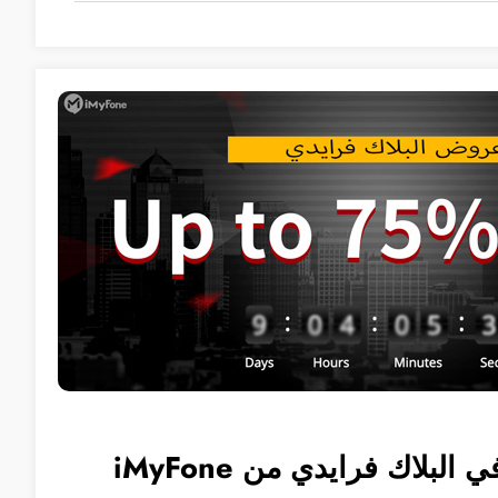
لاك فرايدي من iMyFone