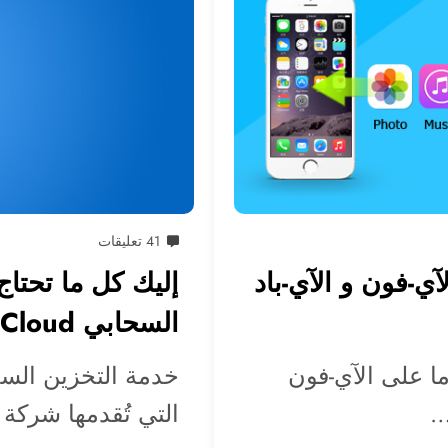
41 تعليقات
ي-فون و الآي-باد
إليك كل ما تحتا
السحابي iCloud
ا على الآي-فون
…
التي تُقدمها شركة