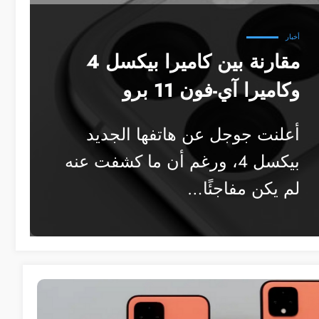
أخبار
مقارنة بين كاميرا بيكسل 4
وكاميرا آي-فون 11 برو
أعلنت جوجل عن هاتفها الجديد
بيكسل 4، ورغم أن ما كشفت عنه
لم يكن مفاجئًا…