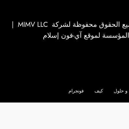
|
MIMV LLC
والمؤسسة لموقع آي-فون إسلام
و حلول
كيف
فونجرام