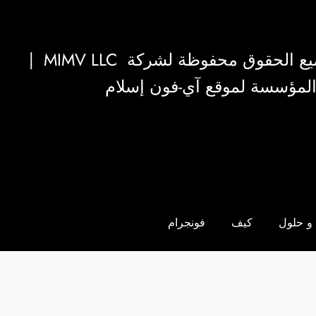
|
MIMV LLC
والمؤسسة لموقع آي-فون إسلام
و حلول
كيف
فونجرام