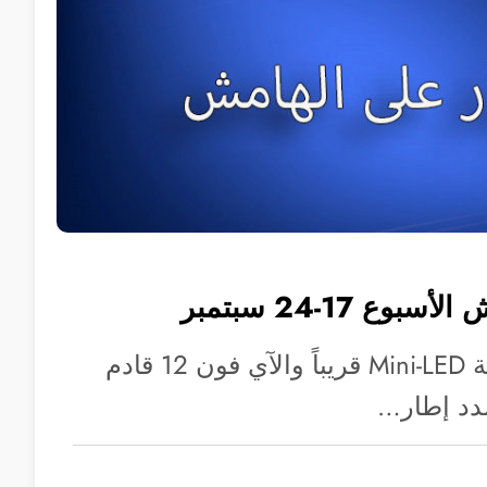
وع 17-24 سبتمبر
آي باد وماك بشاشة Mini-LED قريباً والآي فون 12 قادم