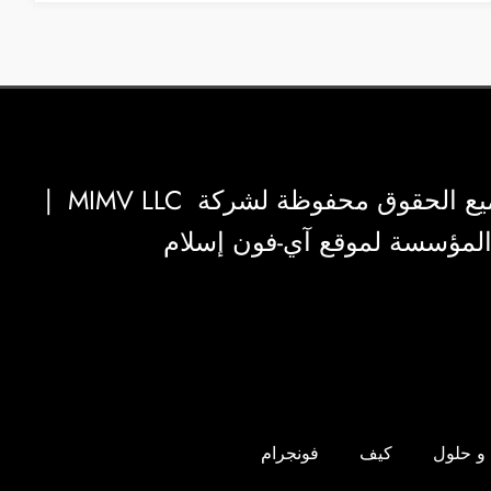
|
MIMV LLC
والمؤسسة لموقع آي-فون إسلام
و حلول
كيف
فونجرام