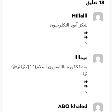
18 تعليق
Hillalll
شكرً آيوه التكلوجيون
رد
ميماااا
مشكككوره ياااايفوون اسلام(^-^)/😘😘😘
😘
رد
ABO khaled