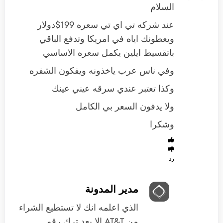
السلام
عند شركه تي اي تي سعره 199$دولار
ويعطونك اياه في امريكا وتدفع الباقي
باتقسيط ايلين يكمل سعره الاساسي
وفي ناس عرب ياخذونه ويفكون الشفره
وكذا تعتبر عندي سرقه عيني عينك
ولا يدفون السعر بي الكامل
وشكرا
رد
مدير المدونة
الذي اعلمه انك لا تستطيع الشراء
من AT&T الا بعد ترك رقم