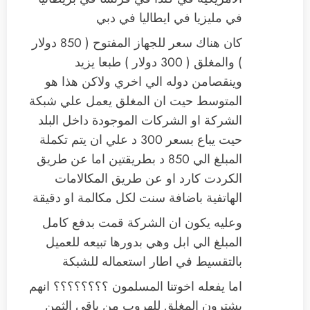
في مليزيا في ايطاليا في دبي
كان هناك سعر للجهاز المفتوح ( 850 دولار
) والمغلق ( 300 دولار ) طبعا يزيد
وينقصامن دوله الي اخري ولاكن هذا هو
المتوسط حيت ان المغلق يعمل علي شبكة
الشركة او الشركات الموجودة داخل البلد
حيت يباع بسعر 300 د علي ان يتم تكملة
المبلغ الي 850 د بطريقتين اما عن طريق
الكردت كارد او عن طريق المكالامات
الهاتفية باضافة سنت لكل مكالمة او دقيقة
وعليه يكون ان الشركة قمت بدفع كامل
المبلغ الي ابل وهي بدورها تبيعه للعميل
بالتقسيط في اطار استعماله للشبكة
اما يفعله اخوتنا المسلمون ؟؟؟؟؟؟؟؟ انهم
يشترون المغلق للهروب من باقي الثمن