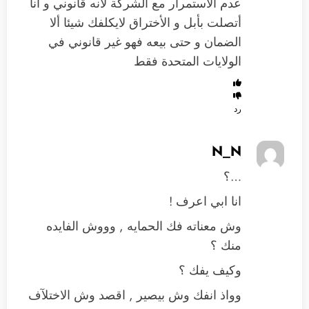
عدم الأستمرار مع الشركة لأنه قانوني و أنا
أتصلت بأبل و الأختراق لايكلفك شيئا ألا
الضمان و حتى بيعه فهو غير قانوني في
الولايات المتحدة فقط
رد
N_N
…؟
انا ابي اعرف !
وش معناته فك الحمايه , وووش الفايده
منك ؟
وكيف يفك ؟
وواذ انفك وش بيصير , اقصد وش الاختلآف