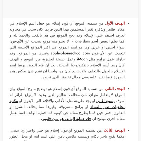
الهدف الأول
من تسمية الموقع آي-فون إسلام هو جعل اسم الإسلام في
مكان ظاهر وتذكرة لغير المسلمين بهذا الدين فربما كان سبب في محاولة
تعرف احدهم علي الإسلام وقد نجح الموقع في هذا بالفعل والحمد لله و
كما يعلم البعض أسم iPhoneIslam لا يخلو منه موقع يتحدث عن الآي-فون
سواء اجنبي او عربي وها هو اسم الموقع في اكبر المواقع الأجنبية التي
تتحدث عن الآي-فون
appleiphoneschool.com
وغيرها من المواقع, وقد
حاولنا عمل برامج مثل
iMoon
وعمل نسخة انجليزية من الموقع و الهدف
كان ربط أسم الإسلام بالتكنولوجيا الحديثة, بعد ان قام البعض بربط اسم
الإسلام بالجهل والتخلف والإرهاب, كان من واجبنا ان نقدم شئ يعكس هذه
الصورة فيما نقدر عليه وفي مجال تخصننا الذي نجيده.
الهدف الثاني
من تسمية الموقع آي-فون إسلام هو توضيح منهج الموقع وان
الموقع لا يتعامل مع اي شئ مخالف لتعاليم الدين بحيث لا يتوقع الزائر انه
سوف
يسمع اغاني
او يجد طريقة نقل الأغاني والأفلام الي الآيفون او
مكتبة
لخلفيات صور النساء
او برامج مسروقة وغيرها مما يخالف الشرع او
القانون, حتي حين قمنا بطرح مقالة عن كيفية فك حماية الهاتف قمنا بعمل
مقالة اخري توضح ان
فك حماية الهاتف هو شئ قانوني
.
الهدف الثالث
من تسمية الموقع آي-فون إسلام هو حبي واعتزازي بديني,
فكما يفتح تاجر دكانه ويسميه ملابس يامن علي اسم ابنه او محل عطور