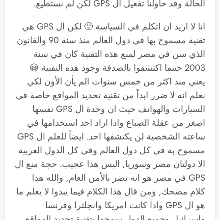
الحالة وقد حاولنا تفعيل ال GPS لكن لم نستطيع.
انا لا اريد ان اتكلم في السياسة 🙂 لكن ال GPS هي
تقنية مسموح بها في دول العالم منذ سنة 90 والقانون
الذي سن في مصر لمنع هذه التقنية كان في سنة
2003 حينما اكتشفوا بالصدفة وجود هذه التقنية 😀
يعني منذ اكثر من خمس سنوات الم يأن الأون لكي
نعلم انه لا ضرر ابداً من تقنية تحديد المواقع خاصة في
السيارات والهواتف حيث ان وحدة ال GPS نفسها
اصغر من عقلة الصباع واذا اراد احد استخدامها في
ساعته الشخصية لن يكتشفها احد. ايضاً للعلم ال GPS
مسموح به في كل دول العالم وفي كل الدول العربية
الا دولتان مصر وسوريا, اليس هذا عجيب. حجة منع ال
GPS في مصر هو انه يضر بالأمن العام, والله هذا
كلام مضحك, ومن قال هذا الكلام فيما يبدوا لا يعلم ما
هو ال GPS واذا كانت امريكا وانجلترا وفرنسا
واسرائيل وجميع الدول سمحوا بتقنية تحديد المواقع