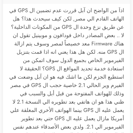
اذاَ من الواضح ان آبل قررت عدم تضمين ال GPS في
الهاتف القادم الي مصر, لكن كيف سيحدث هذا؟ هل
عن طريق نزع وحدة ال GPS من المكونات الداخلية؟
لا .. بعض المصادر داخل فودافون و موبينيل تقول ان
هناك Firmware معد خصيصاً لمصر وسوف يتم ازالة
ال GPS منه. لكن هل هذا يعني انه اذا قمت بتنزيل
الفيرموير الخاص بجميع الدول سوف اتمكن من
استعادة خدمة تحديد المواقع ال GPS؟ الحقيقة لا
استطيع الجزم لكن ما اشك فيه هو ان آبل وضعت في
الفيرم وير الحالي 2.1 خاصية حجب ال GPS في مصر
وذلك للهواتف المفتوحة من قبل أبل والسبب في
ظني هذا هو ان هاتفي بعد تطويره الي النسخة 2.1 لا
يعمل عليه ال GPS بينما الهواتف الأخري المغلقة علي
أمريكا مازال يعمل عليه ال GPS حتي بعد تطوير
الفيرموير الي 2.1. ولدي بعض الأصدقاء عندهم نفس