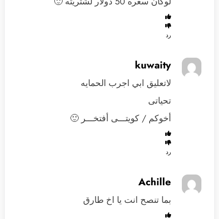
لوكان سعره 50 دولار لشتريته 🙂
رد
kuwaity
لاتعليق ابي اجرب الحمايه
تحياتى
أخوكم / كويتـــى أفتخـــر 🙂
رد
Achille
بما تنصح انت يا اخ طارق