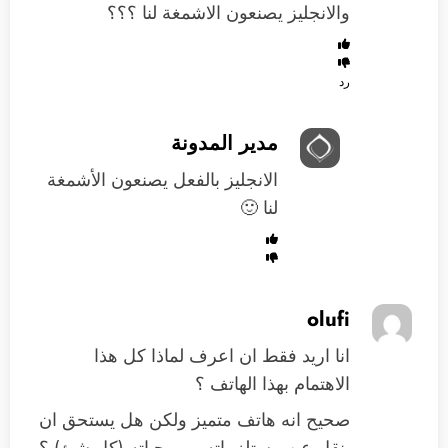
والانجليز يصنعون الاشمغة لنا ؟؟؟
رد
مدير المدونة
الانجليز بالفعل يصنعون الأشمغة
لنا 🙂
olufi
انا اريد فقط ان اعرف لماذا كل هذا
الاهتمام بهذا الهاتف ؟
صحيح انه هاتف متميز ولكن هل يستحق ان
ينقل عن مستلزماته وبرمجياته (كل شئ) ؟