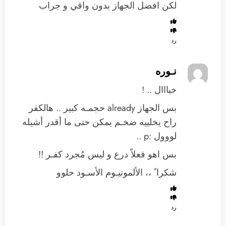
لكن افضل الجهاز بدون واقي و جراب
رد
نـوره
خيااال .. !
بس الجهاز already حجمـه كبير .. هالكفر
راح يخلييه ضخـم يمكن حتى ما أقدر أشيله
لووول :p ..
بس اهو فعلاً درع و ليس مُجرد كفـر !!
شكرا ً ،، الألمونيـوم الأسـود حلوو
رد