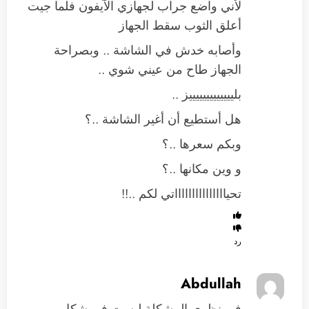
لأني واضع جراب لجهازي الآيفون فلما جيت
أعلق الثوب سقط الجهاز
وأصابه خدش في الشاشة .. وبصراحة
الجهاز طاح من عيني شوي ..
بليييييييييييييز ..
هل أستطيع أن أغير الشاشة ..؟
وبكم سعرها ..؟
و وين مكانها ..؟
تحياااااااااااااااتي لكم ..!!
رد
Abdullah
في نظري المشكلة ليست في شكل