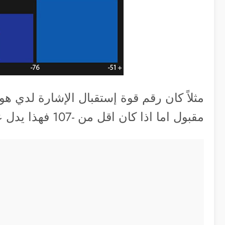
مقبول اما اذا كان اقل من -107 فهذا يدل على ارسال ضعيف جداً… وهكذا