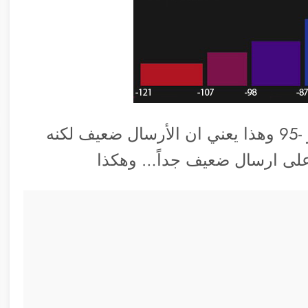
مثلاً كان رقم قوة إستقبال الإشارة لدي هو -95 وهذا يعني ان الأرسال ضعيف لكنه