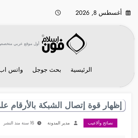
لتجاوز
لى
أغسطس 8, 2026
لمحتوى
أول موقع عربي متخصص في 
الرئيسية
بحث جوجل
واتس اب
إظهار قوة إتصال الشبكة بالأرقام عل
نصائح وألاعيب
مدير المدونة
16 سنة منذ النشر