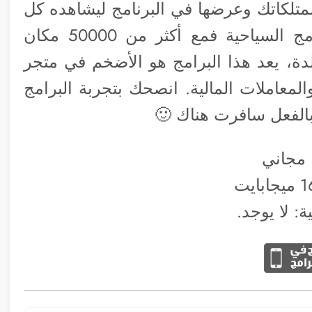
 ممتلكاتك وعرضها في البرنامج ليشاهده كل
مستخدميه. هذا البرامج من افضل البرامج السياحية فمع أكثر من 50000 مكان
جار في أكثر من 8000 مدينة و166 بلدة، يعد هذا البرامج هو الأضخم في متجر
المعاملات المالية. انصحك بتجربة البرامج
بالفعل سافرت هناك 🙂
 مجاني
ة: لا يوجد.