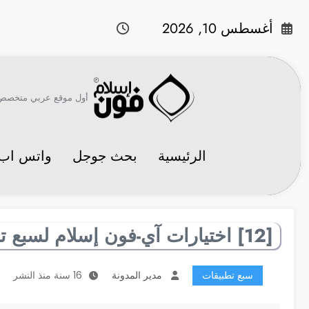
لتجاوز
لى
أغسطس 10, 2026
لمحتوى
أول موقع عربي متخصص في 
الرئيسية
بحث جوجل
واتس اب
[12] اختيارات آي-فون إسلام لسبع تطبيقات مفيدة
سبع تطبيقات
مدير المدونة
16 سنة منذ النشر