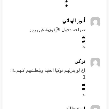
أنور الهنائي
صراحه دخول الآيفون4 غيررررر
رد
تركي
آخ لو ينزلهم نوكيا العنيد ويلطشهم كلهم..!!!

رد
ابوعبدالله