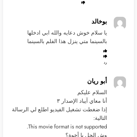
بوخالد
يا سلام خوش دعايه والله ابي ادخلها
بالسينما متي ينزل هذا الفلم بالسينما
رد
أبو ريان
السلام عليكم
أنا معاي آيباد الإصدار ۳
إذا ضغطت تشغيل الفيديو اطلع لي الرسالة
التالية:
This movie format is not supported.
وش الحل يا أخوة؟