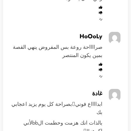
رد
HoOoLy
صرااااحة روعة بس المفروض ينهي القصة
بمين يكون المنتصر
رد
غادة
ابدااااع فونيبصراحة كل يوم يزيد اعجابي
بك
بالذات انك هزمت وحطمت الbbلأني