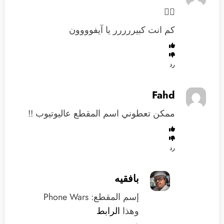

كم انت كبيررررر يا آيفوووون
رد
Fahd
ممكن تعطوني اسم المقطع عاليوتيوب !!
رد
بافقيه
إسم المقطع: Phone Wars
وهذا
الرابط