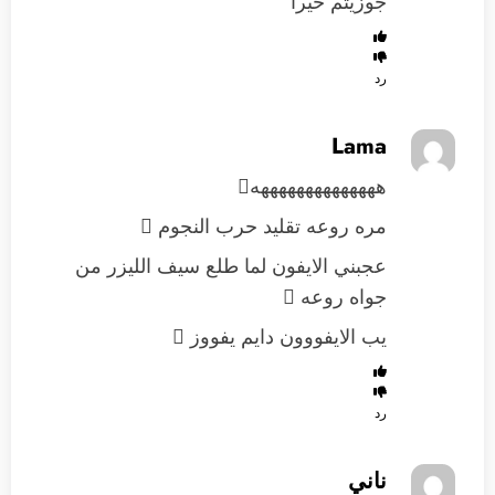
جوزيتم خيرا
رد
Lama
ههههههههههههههه
مره روعه تقليد حرب النجوم 
عجبني الايفون لما طلع سيف الليزر من
جواه روعه 
يب الايفووون دايم يفووز 
رد
ناني