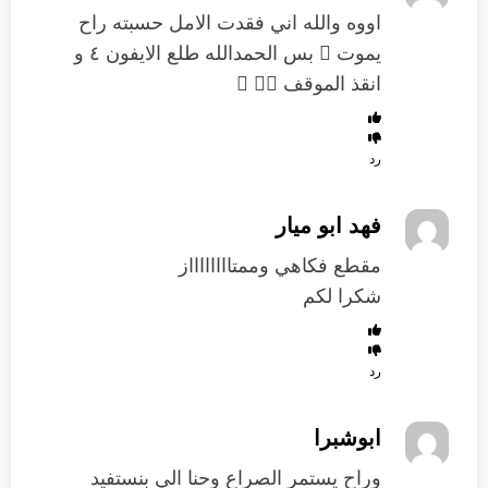
اووه والله اني فقدت الامل حسبته راح
يموت  بس الحمدالله طلع الايفون ٤ و
انقذ الموقف  
رد
فهد ابو ميار
مقطع فكاهي وممتااااااااز
شكرا لكم
رد
ابوشبرا
وراح يستمر الصراع وحنا الي بنستفيد