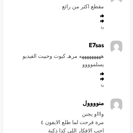
مقطع اكثر من رائع
رد
E7sas
هههههههههه مرهـ كيوت وحبيت الفيديو
يسلموووو
رد
منوووول
​​واااو يجنن
مرة فرحت لما طلع الايفون ٤
احب الافكار اللي كذا ذكية