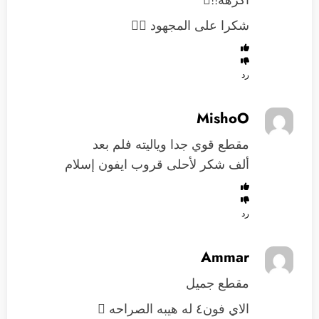
اكرهه!!
شكرا على المجهود 
رد
MishoO
مقطع قوي جدا وياليته فلم بعد
ألف شكر لأحلى قروب ايفون إسلام
رد
Ammar
مقطع جميل
الاي فون٤ له هيبه الصراحه 