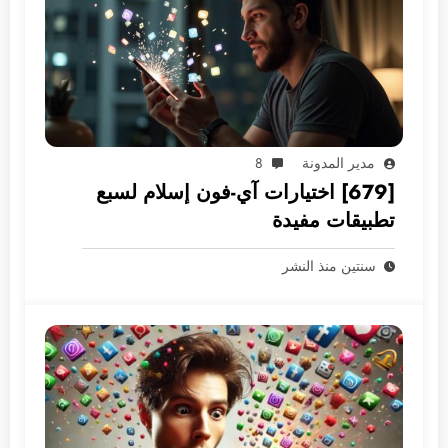
مدير المدونة
8
[679] اختيارات آي-فون إسلام لسبع
تطبيقات مفيدة
سنتين منذ النشر