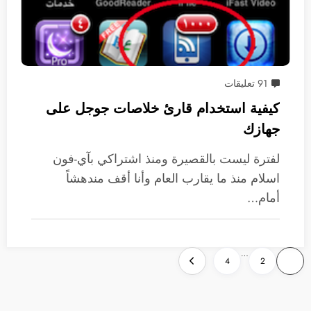
91 تعليقات
كيفية استخدام قارئ خلاصات جوجل على
جهازك
لفترة ليست بالقصيرة ومنذ اشتراكي بآي-فون
اسلام منذ ما يقارب العام وأنا أقف مندهشاً
أمام…
تعدد
…
4
2
1
صفحات
المقالات