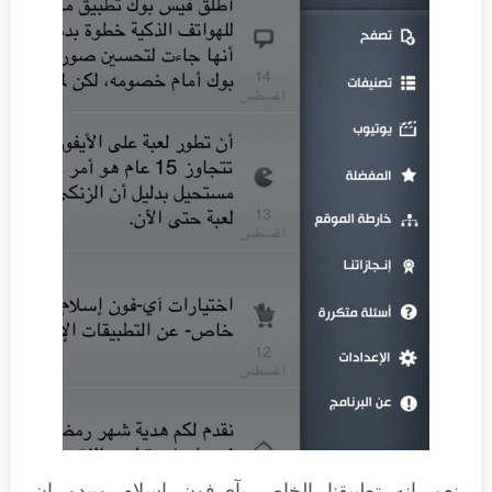
نعم انه تطبيقنا الخاص بآي-فون إسلام ويبدو ان