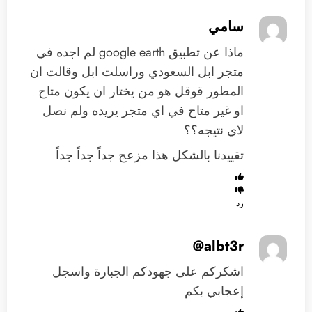
سامي
ماذا عن تطبيق google earth لم اجده في
متجر ابل السعودي وراسلت ابل وقالت ان
المطور قوقل هو من يختار ان يكون متاح
او غير متاح في اي متجر يريده ولم نصل
لاي نتيجه؟؟
تقييدنا بالشكل هذا مزعج جداً جداً جداً
رد
albt3r@
اشكركم على جهودكم الجبارة واسجل
إعجابي بكم