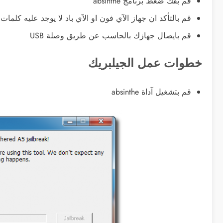
قم بفك ضغط برنامج absinthe
قم بالتأكد ان جهاز الآي فون او الآي باد لا يوجد عليه كلمات
قم بايصال جهازك بالحاسب عن طريق وصلة USB
خطوات عمل الجيلبريك
قم بتشغيل آداة absinthe