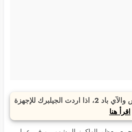
هذا الجيلبريك فقط لأجهزة آي فون 4 إس والآي باد 2، اذا اردت الجيلبرك للإجهزة
اقرأ هنا
يجمع معظم الهاكرز المشهورين في عمل