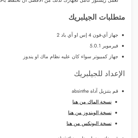
لعمل ريستور كامل لجهازك لذلك من الافضل ان تحتفظ بأخر
متطلبات الجيلبريك
جهاز آي-فون 4 إس او آي باد 2
فيرموير 5.0.1
جهاز كمبيوتر سواء كان عليه نظام ماك او يندوز
الإعداد للجيلبريك
قم بتنزيل آداة absinthe
نسخة الماك من هنا
نسخة الويندوز من هنا
نسخة اليونكس من هنا