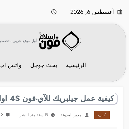
لتجاوز
لى
أغسطس 6, 2026
لمحتوى
أول موقع عربي متخصص في 
الرئيسية
بحث جوجل
واتس اب
كيفية عمل جيلبريك للآي-فون 4S اوالآي-باد 2 على الفيرموير 5.0.1
كيف
مدير المدونة
15 سنة منذ النشر
432 ت