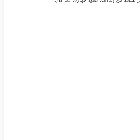
 نسخة من إعاداتك ليعود جهازك كما كان.