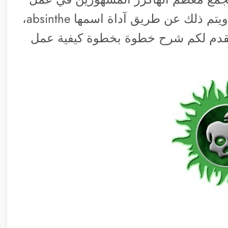
جيلبريك لأجهزة الآي باد 2 والآي فون 4S، ويتم ذلك عن طريق آداة اسمها absinthe،
 ونقدم لكم شرح خطوة بخطوة كيفية عمل