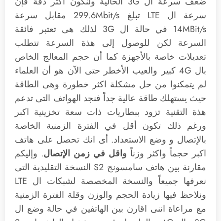
ضعف سرعة ال 3G الحالية ولنكون أكثر دقة فإن
سرعة ال LTE تبلغ 299.6Mbit/s مقابل سرعة
14MBit/s في حالة ال 3G لذلك هى تعتبر فائقة
السرعة لكن للوصول إلى هذة السرعة تتطلب
تعديلات خاصة بالأجهزة كما أن حجم المعالج الخاص
بال 4G كبير والعيب الأخطر حتى الآن هو أن العلماء
لم يتمكنوا من حل مشكلة اكثر خطورة وهى الطاقة
حيث يستهلك طاقة عالية جداً فنجد الهواتف التى تدعم
هذة التقنية تزود ببطاريات ذات سعة تخزينية اكبر
ورغم ذلك تكون أقل في الفترة الزمنية الخاصة
بالإتصال و وضع الاستعداد. أى انك تحصل على هاتف
اكبر حجماً واكثر وزناً
واقل في زمن الإتصال
. وإليكم
مقارنة بين هاتف سامسونج S2 النسخة التقليدية التى
نعرفها جميعاً والنسخة المخصصة لشبكات ال LTE
ونلاحظ فيها زيادة الحجم والوزن وقلة الفترة الزمنية
مع مراعاة اننى اقارن بين الهاتفين في حالة وضع ال