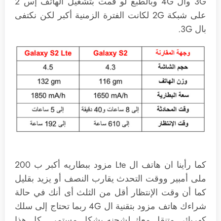
3G وال 4G وبالطبع لو قمت بتشغيل الهاتف إس 2
على شبكة 2G لكانت الفترة الزمنية أكبر لكن نكتفى
بال 3G.
كما رأينا ان هاتف ال Lte مزود ببطاريه أكبر ب 200
ملى أمبير ووقت التحدث يقارب النصف أو يزيد بقليل
كما أن وقت الإنتظار أقل من الثلث أى أنك في حالة
شراءك هاتف مزود بتقنية ال 4G ربما تحتاج إلى سلك
كهربائي متنقل معك لشحنه بشكل مستمر… كل هذا