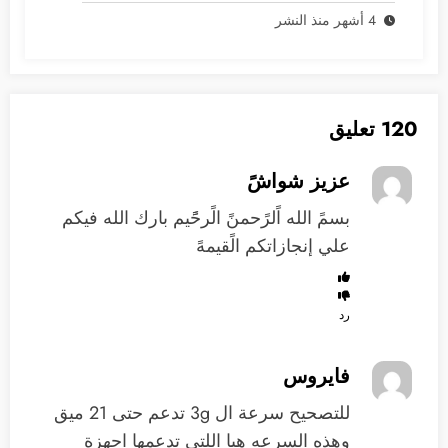
4 أشهر منذ النشر
120 تعليق
عزيز شواشً
بسمً الله اًلرًحمنً الًرحًًيم بارك الله فيكم
علي إنجازاتكم الًقيمهً
رد
فايروس
للتصحيح سرعة ال 3g تدعم حتى 21 ميق
وهذه السرعه هيا اللتي تدعمها اجهزة