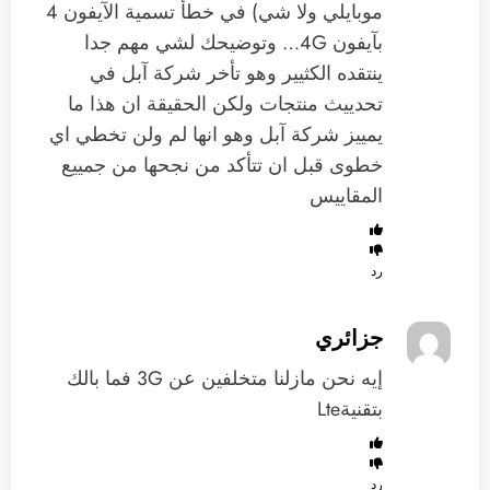
موبايلي ولا شي) في خطأ تسمية الآيفون 4
بآيفون 4G… وتوضيحك لشي مهم جدا
ينتقده الكثيير وهو تأخر شركة آبل في
تحدييث منتجات ولكن الحقيقة ان هذا ما
يمييز شركة آبل وهو انها لم ولن تخطي اي
خطوى قبل ان تتأكد من نجحها من جمييع
المقاييس
رد
جزائري
إيه نحن مازلنا متخلفين عن 3G فما بالك
بتقنيةLte
رد