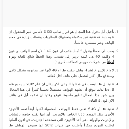
تأجيل أبل دخول هذا المجال هو قرار صائب 100% لأنه من غير المعقول ان
تقوم بإضافة تقنية غير مكتملة وتستهلك البطاريات وتتطلب زيادة في حجم
الهاتف وغير منتشرة عالمياً.
يجب الى نخطأ ونقول ” أملك هاتف آي فون 4G ” لأن اسم الهاتف آي فون
4 وكلمة 4G هى كلمة ترمز إلى تقنية… وهذا الخطأ شائع للغاية
ونراه
أحياناً
من شركات
موبيلي
اتصالات كبرى ;).
لا داع للإسراع لشراء هاتف بتقنية Lte او 4G لأنها غير مدعومة بشكل كافى
وستدفع مال أكثر لتحصل على هاتف اقل كفائة.
تقنية ال Lte ليست في شكلها النهائى لكن يقال ان عام 2012 سيصبح عام
ال Lte لذلك نتوقع أن تشهد الهواتف مستقبلاً تحسناً كبيراً في هذا المجال
وإن شهد هذا المجال تطور ملحوظ نتوقع وقتها ان تدعمه أبل في هاتف
الآي فون 5 القادم.
تقنية Lte أو 4G لا تعنى فقط الهواتف المحمولة لكنها أيضاً تضم الأجهزة
الأخرى مثل المودم USB الخاص بالإنترنت. أي انها تقنية خاصة بالبيانات
والإنترنت والهواتف هى أحد الأجهزة التى تستخدم الإنترنت، فودافون ألمانيا
ادخلت المودم مبكراً وأعلنت في فبراير 2012 انها ستوفر الهواتف Lte