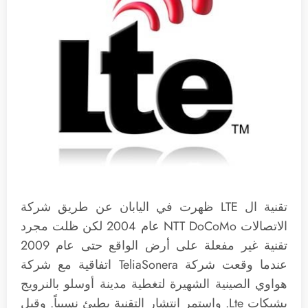
تقنية ال LTE ظهرت في اليابان عن طريق شركة
الاتصالات NTT DoCoMo عام 2004 لكن ظلت مجرد
تقنية غير مفعلة على أرض الواقع حتى عام 2009
عندما وقعت شركة TeliaSonera اتفاقية مع شركة
هواوي الصينية الشهيرة لتغطية مدينة أوسلو بالنرويج
بشبكات Lte. واستمر انتشار التقنية بطيئ نسبياً. وقبل