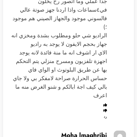
جدا عملي وما اتصور رح يخلون
في٤سماعات واذا اردنا جهز صوتة عالي
فالسوني موجود والجهاز الصيني هم موجود
؛)
الراديو شي حلو ومطلوب بشدة ومخزي انه
جهاز بحجم الايفون لا يوجد به راديو
الاي ار اشوف انه ما منة فائدة لانه يوجد
اجهزة تلفزيون ومسرح منزلي يتم التحكم
بها عن طريق البلوتوث او الواي فاي
حساس الحرارة صراحة لامفكر بي ولا جاي
بالي كيف اجة ابالكم و شنو الغرض منه ما
اعرف
رد
Moha lmaghribi