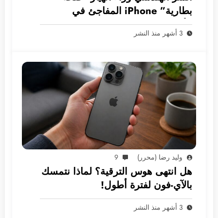
بطارية” iPhone المفاجئ في
الأسواق العربية
3 أشهر منذ النشر
وليد رضا (محرر)
9
هل انتهى هوس الترقية؟ لماذا نتمسك
بالآي-فون لفترة أطول!
3 أشهر منذ النشر