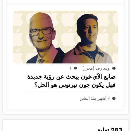
وليد رضا (محرر)
1
صانع الآي-فون يبحث عن رؤية جديدة
فهل يكون جون تيرنوس هو الحل؟
4 أشهر منذ النشر
283 تعليق